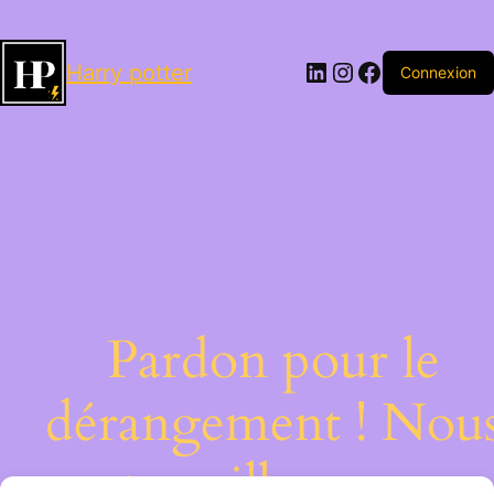
LinkedIn
Instagram
Facebook
Harry potter
Connexion
Pardon pour le
dérangement ! Nou
travaillons sur