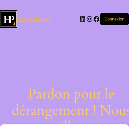
LinkedIn
Instagram
Facebook
Harry potter
Connexion
Pardon pour le
dérangement ! Nou
travaillons sur