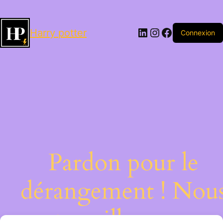
LinkedIn
Instagram
Facebook
Harry potter
Connexion
Pardon pour le
dérangement ! Nou
travaillons sur