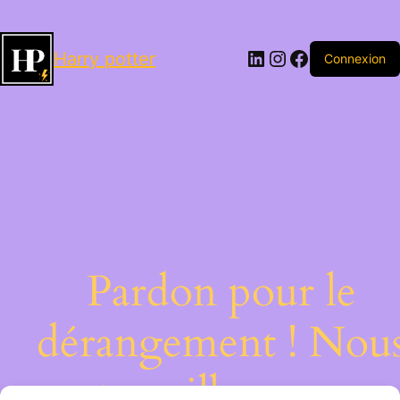
LinkedIn
Instagram
Facebook
Harry potter
Connexion
Pardon pour le
dérangement ! Nou
travaillons sur