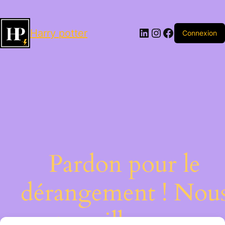
LinkedIn
Instagram
Facebook
Harry potter
Connexion
Pardon pour le
dérangement ! Nou
travaillons sur