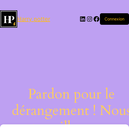
LinkedIn
Instagram
Facebook
Harry potter
Connexion
Pardon pour le
dérangement ! Nou
travaillons sur