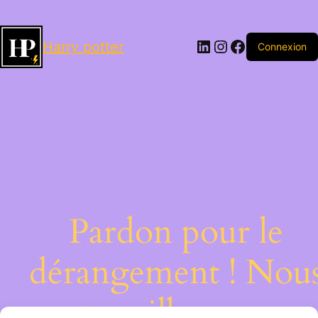
LinkedIn
Instagram
Facebook
Harry potter
Connexion
Pardon pour le
dérangement ! Nou
travaillons sur