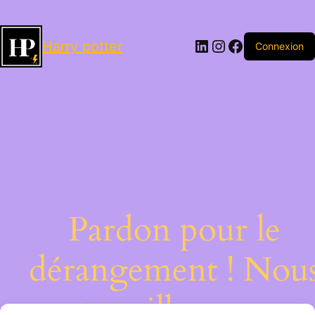
LinkedIn
Instagram
Facebook
Harry potter
Connexion
Pardon pour le
dérangement ! Nou
travaillons sur