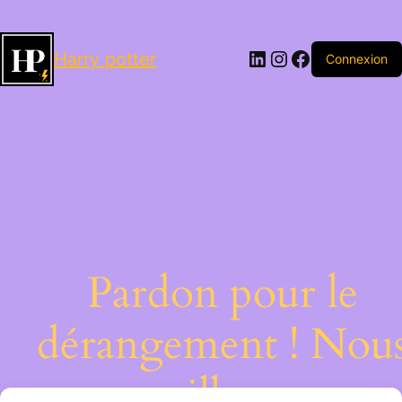
LinkedIn
Instagram
Facebook
Harry potter
Connexion
Pardon pour le
dérangement ! Nou
travaillons sur