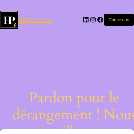
LinkedIn
Instagram
Facebook
Harry potter
Connexion
Pardon pour le
dérangement ! Nou
travaillons sur