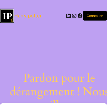
LinkedIn
Instagram
Facebook
Harry potter
Connexion
Pardon pour le
dérangement ! Nou
travaillons sur