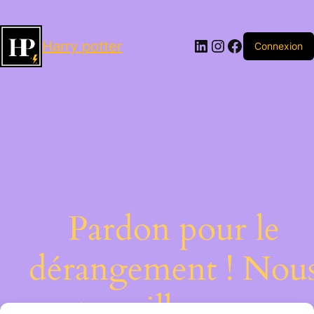
LinkedIn
Instagram
Facebook
Harry potter
Connexion
Pardon pour le
dérangement ! Nou
travaillons sur