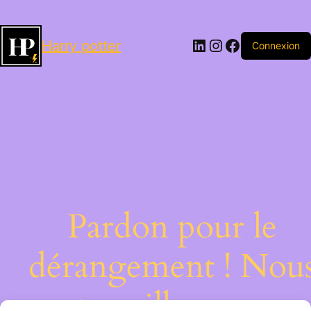
LinkedIn
Instagram
Facebook
Harry potter
Connexion
Pardon pour le
dérangement ! Nou
travaillons sur