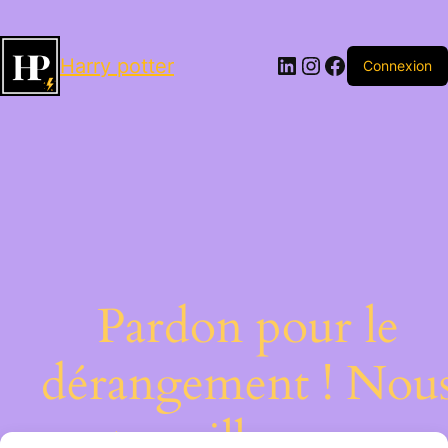
LinkedIn
Instagram
Facebook
Harry potter
Connexion
Pardon pour le
dérangement ! Nou
travaillons sur