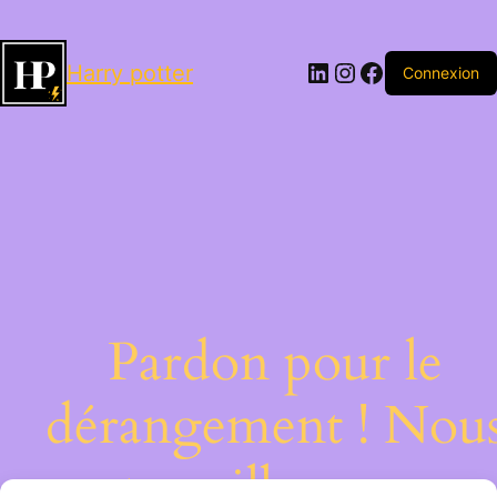
LinkedIn
Instagram
Facebook
Harry potter
Connexion
Pardon pour le
dérangement ! Nou
travaillons sur