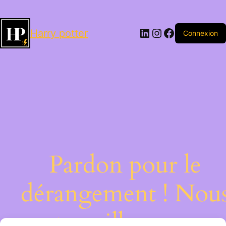
LinkedIn
Instagram
Facebook
Harry potter
Connexion
Pardon pour le
dérangement ! Nou
travaillons sur