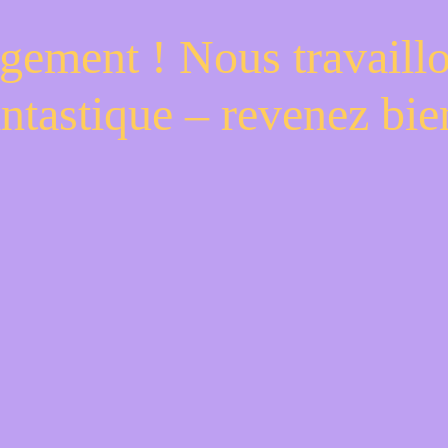
gement ! Nous travaill
antastique – revenez bien