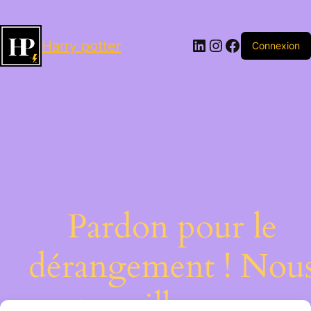
LinkedIn
Instagram
Facebook
Harry potter
Connexion
Pardon pour le
dérangement ! Nou
travaillons sur