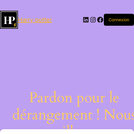
LinkedIn
Instagram
Facebook
Harry potter
Connexion
Pardon pour le
dérangement ! Nou
travaillons sur