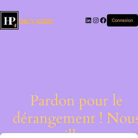
LinkedIn
Instagram
Facebook
Harry potter
Connexion
Pardon pour le
dérangement ! Nou
travaillons sur