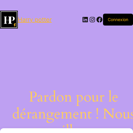
LinkedIn
Instagram
Facebook
Harry potter
Connexion
Pardon pour le
dérangement ! Nou
travaillons sur