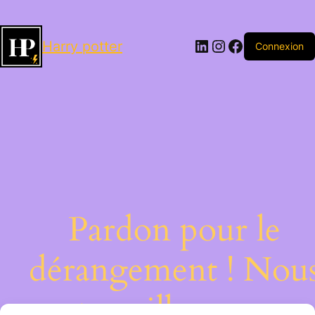
LinkedIn
Instagram
Facebook
Harry potter
Connexion
Pardon pour le
dérangement ! Nou
travaillons sur