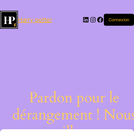
LinkedIn
Instagram
Facebook
Harry potter
Connexion
Pardon pour le
dérangement ! Nou
travaillons sur