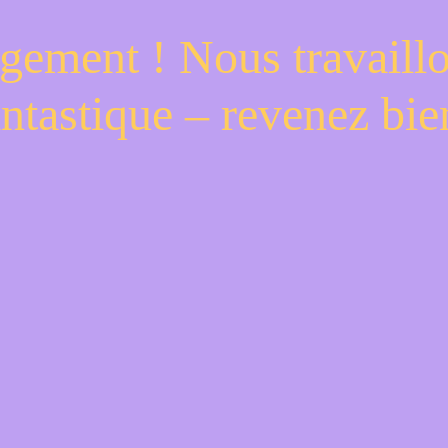
gement ! Nous travaill
antastique – revenez bien