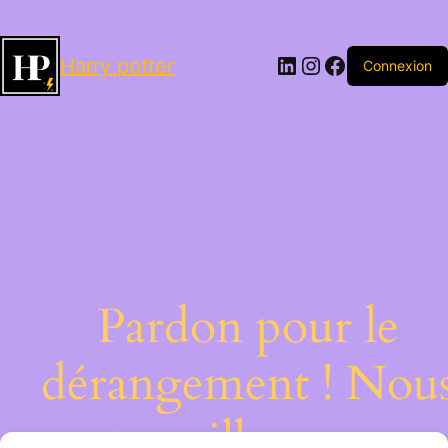
LinkedIn
Instagram
Facebook
Harry potter
Connexion
Pardon pour le
dérangement ! Nou
travaillons sur