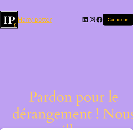
LinkedIn
Instagram
Facebook
Harry potter
Connexion
Pardon pour le
dérangement ! Nou
travaillons sur