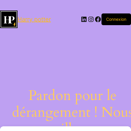
LinkedIn
Instagram
Facebook
Harry potter
Connexion
Pardon pour le
dérangement ! Nou
travaillons sur