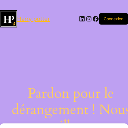
LinkedIn
Instagram
Facebook
Harry potter
Connexion
Pardon pour le
dérangement ! Nou
travaillons sur