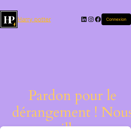
LinkedIn
Instagram
Facebook
Harry potter
Connexion
Pardon pour le
dérangement ! Nou
travaillons sur