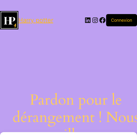
LinkedIn
Instagram
Facebook
Harry potter
Connexion
Pardon pour le
dérangement ! Nou
travaillons sur