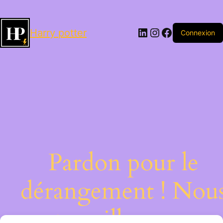
LinkedIn
Instagram
Facebook
Harry potter
Connexion
Pardon pour le
dérangement ! Nou
travaillons sur