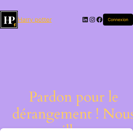
LinkedIn
Instagram
Facebook
Harry potter
Connexion
Pardon pour le
dérangement ! Nou
travaillons sur