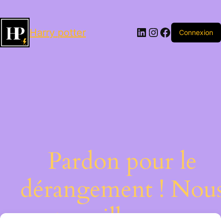
LinkedIn
Instagram
Facebook
Harry potter
Connexion
Pardon pour le
dérangement ! Nou
travaillons sur