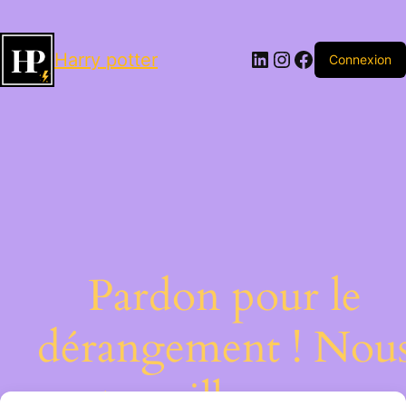
LinkedIn
Instagram
Facebook
Harry potter
Connexion
Pardon pour le
dérangement ! Nou
travaillons sur