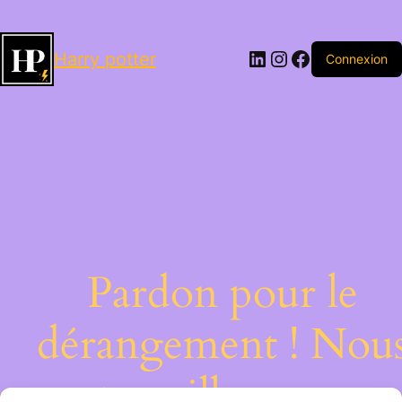
LinkedIn
Instagram
Facebook
Harry potter
Connexion
Pardon pour le
dérangement ! Nou
travaillons sur