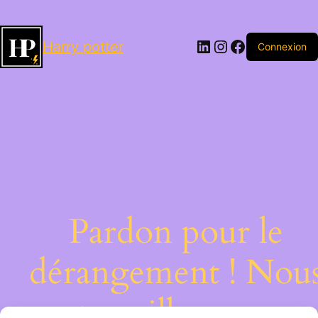
LinkedIn
Instagram
Facebook
Harry potter
Connexion
Pardon pour le
dérangement ! Nou
travaillons sur