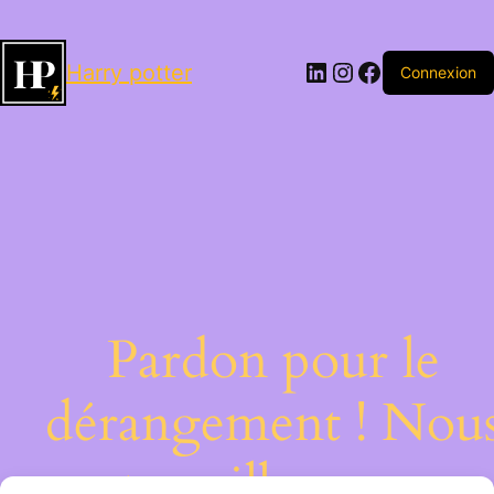
LinkedIn
Instagram
Facebook
Harry potter
Connexion
Pardon pour le
dérangement ! Nou
travaillons sur