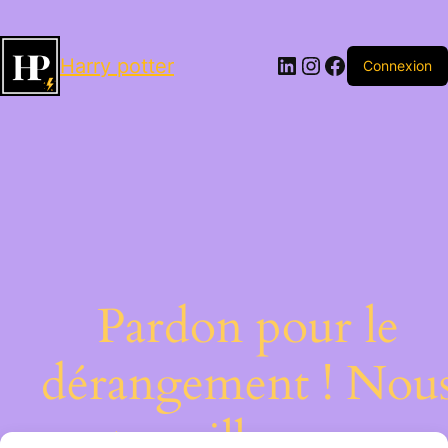
LinkedIn
Instagram
Facebook
Harry potter
Connexion
Pardon pour le
dérangement ! Nou
travaillons sur