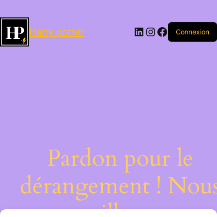
LinkedIn
Instagram
Facebook
Harry potter
Connexion
Pardon pour le
dérangement ! Nou
travaillons sur