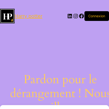
LinkedIn
Instagram
Facebook
Harry potter
Connexion
Pardon pour le
dérangement ! Nou
travaillons sur