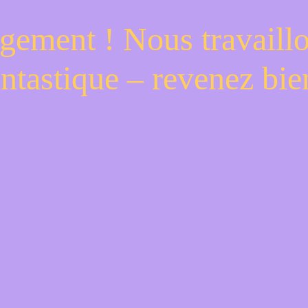
gement ! Nous travaill
antastique – revenez bien