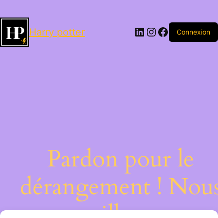
LinkedIn
Instagram
Facebook
Harry potter
Connexion
Pardon pour le
dérangement ! Nou
travaillons sur