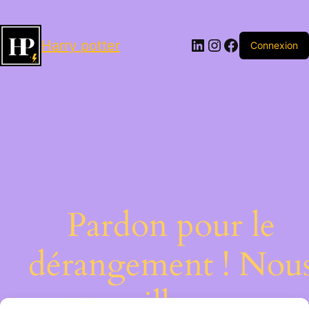
LinkedIn
Instagram
Facebook
Harry potter
Connexion
Pardon pour le
dérangement ! Nou
travaillons sur