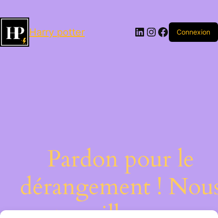
LinkedIn
Instagram
Facebook
Harry potter
Connexion
Pardon pour le
dérangement ! Nou
travaillons sur