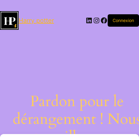
LinkedIn
Instagram
Facebook
Harry potter
Connexion
Pardon pour le
dérangement ! Nou
travaillons sur