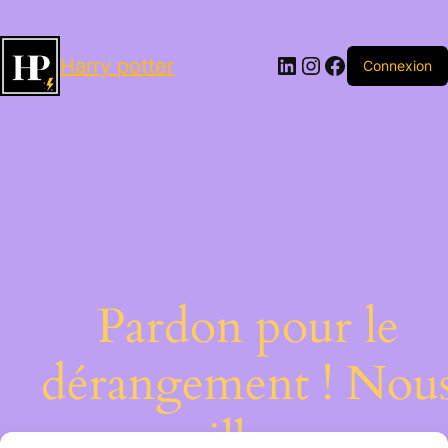
LinkedIn
Instagram
Facebook
Harry potter
Connexion
Pardon pour le
dérangement ! Nou
travaillons sur