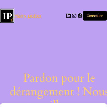
LinkedIn
Instagram
Facebook
Harry potter
Connexion
Pardon pour le
dérangement ! Nou
travaillons sur