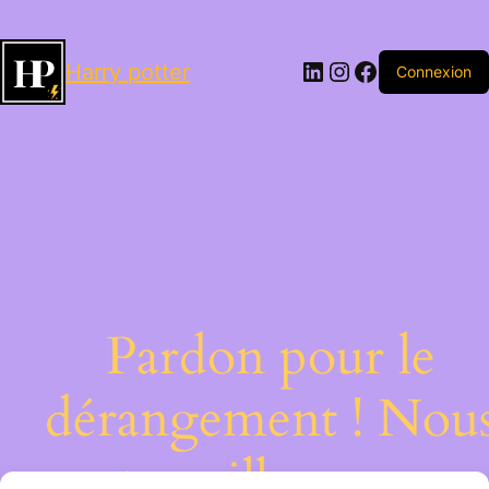
LinkedIn
Instagram
Facebook
Harry potter
Connexion
Pardon pour le
dérangement ! Nou
travaillons sur