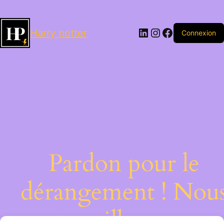
LinkedIn
Instagram
Facebook
Harry potter
Connexion
Pardon pour le
dérangement ! Nou
travaillons sur