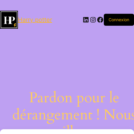
LinkedIn
Instagram
Facebook
Harry potter
Connexion
Pardon pour le
dérangement ! Nou
travaillons sur